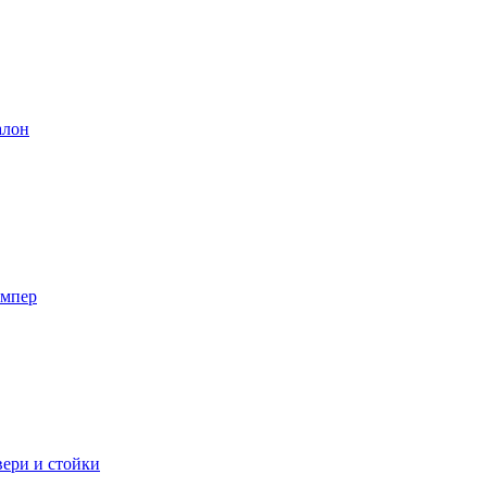
лон
мпер
ери и стойки