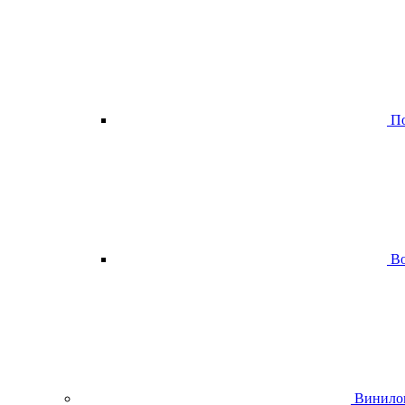
По
Во
Винило