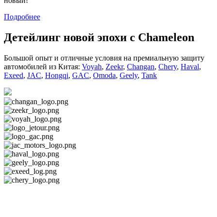
новый!
Подробнее
Детейлинг новой эпохи с Chameleon
Большой опыт и отличные условия на премиальную защиту
автомобилей из Китая:
Voyah
,
Zeekr
,
Changan
,
Chery
,
Haval
,
Exeed
,
JAC
,
Hongqi
,
GAC
,
Omoda
,
Geely
,
Tank