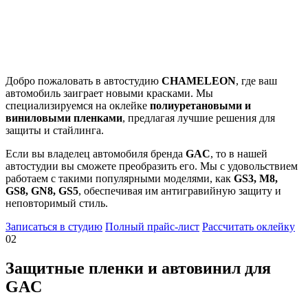
Добро пожаловать в автостудию
CHAMELEON
, где ваш
автомобиль заиграет новыми красками. Мы
специализируемся на оклейке
полиуретановыми и
виниловыми пленками
, предлагая лучшие решения для
защиты и стайлинга.
Если вы владелец автомобиля бренда
GAC
, то в нашей
автостудии вы сможете преобразить его. Мы с удовольствием
работаем с такими популярными моделями, как
GS3, M8,
GS8, GN8, GS5
, обеспечивая им антигравийную защиту и
неповторимый стиль.
Записаться в студию
Полный прайс-лист
Рассчитать оклейку
02
Защитные пленки и автовинил для
GAC