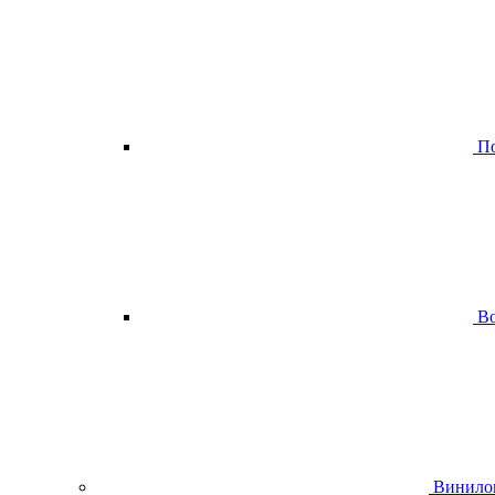
По
Во
Винило