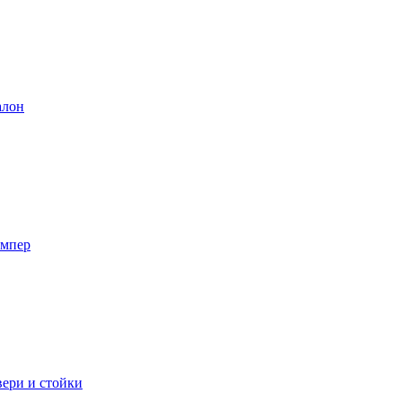
лон
мпер
ери и стойки