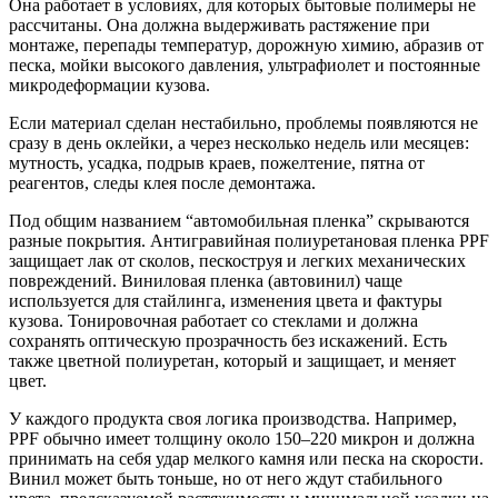
Она работает в условиях, для которых бытовые полимеры не
рассчитаны. Она должна выдерживать растяжение при
монтаже, перепады температур, дорожную химию, абразив от
песка, мойки высокого давления, ультрафиолет и постоянные
микродеформации кузова.
Если материал сделан нестабильно, проблемы появляются не
сразу в день оклейки, а через несколько недель или месяцев:
мутность, усадка, подрыв краев, пожелтение, пятна от
реагентов, следы клея после демонтажа.
Под общим названием “автомобильная пленка” скрываются
разные покрытия. Антигравийная полиуретановая пленка PPF
защищает лак от сколов, пескоструя и легких механических
повреждений. Виниловая пленка (автовинил) чаще
используется для стайлинга, изменения цвета и фактуры
кузова. Тонировочная работает со стеклами и должна
сохранять оптическую прозрачность без искажений. Есть
также цветной полиуретан, который и защищает, и меняет
цвет.
У каждого продукта своя логика производства. Например,
PPF обычно имеет толщину около 150–220 микрон и должна
принимать на себя удар мелкого камня или песка на скорости.
Винил может быть тоньше, но от него ждут стабильного