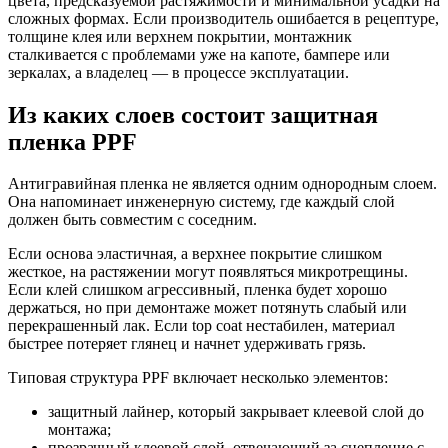
цвета, предсказуемой растяжимости и минимальной усадки на
сложных формах. Если производитель ошибается в рецептуре,
толщине клея или верхнем покрытии, монтажник
сталкивается с проблемами уже на капоте, бампере или
зеркалах, а владелец — в процессе эксплуатации.
Из каких слоев состоит защитная
пленка PPF
Антигравийная пленка не является одним однородным слоем.
Она напоминает инженерную систему, где каждый слой
должен быть совместим с соседним.
Если основа эластичная, а верхнее покрытие слишком
жесткое, на растяжении могут появляться микротрещины.
Если клей слишком агрессивный, пленка будет хорошо
держаться, но при демонтаже может потянуть слабый или
перекрашенный лак. Если top coat нестабилен, материал
быстрее потеряет глянец и начнет удерживать грязь.
Типовая структура PPF включает несколько элементов:
защитный лайнер, который закрывает клеевой слой до
монтажа;
прозрачный клеевой слой, отвечающий за сцепление с