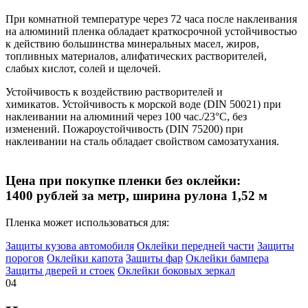
При комнатной температуре через 72 часа после наклеивания
на алюминий пленка обладает краткосрoчной устойчивостью
к действию большинства минеральных масел, жиров,
топливных материалов, алифатических растворителей,
слабых кислот, солей и щелочей.
Устойчивость к воздействию растворителей и
химикатов. Устойчивость к морской воде (DIN 50021) при
наклеивании на алюминий через 100 час./23°C, без
изменений. Пожароустойчивость (DIN 75200) при
наклеивании на сталь обладает свойством самозатухания.
Цена при покупке пленки без оклейки:
1400 рублей за метр, ширина рулона 1,52 м
Пленка может использоваться для:
Защиты кузова автомобиля
Оклейки передней части
Защиты
порогов
Оклейки капота
Защиты фар
Оклейки бампера
Защиты дверей и стоек
Оклейки боковых зеркал
04