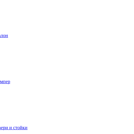
лон
мпер
ери и стойки