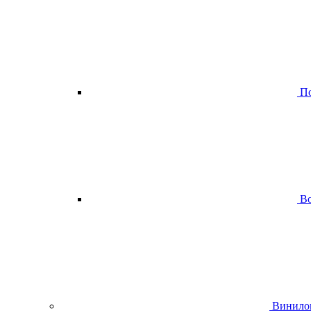
По
Во
Винило