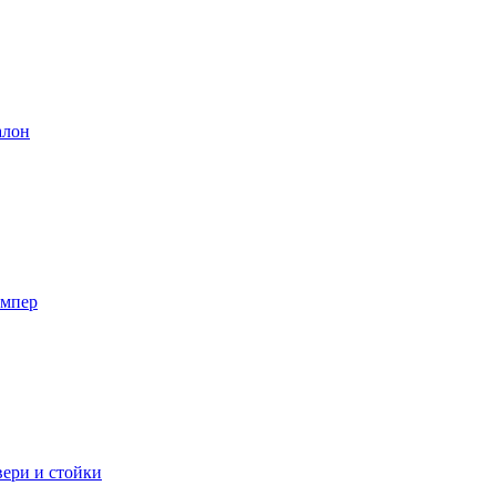
лон
мпер
ери и стойки