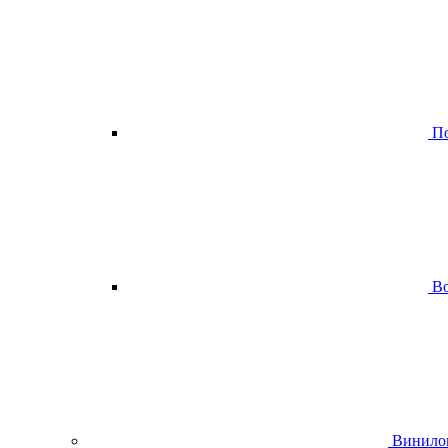
По
Во
Винило